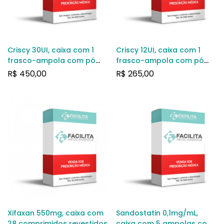
Criscy 30UI, caixa com 1
Criscy 12UI, caixa com 1
frasco-ampola com pó
frasco-ampola com pó
para solução de uso
para solução de uso
R$
450,00
R$
265,00
subcutâneo + 1 frasco-
subcutâneo + 1 frasco-
ampola com 2mL de
ampola com 1mL de
diluente
diluente
Xifaxan 550mg, caixa com
Sandostatin 0,1mg/mL,
28 comprimidos revestidos
caixa com 5 ampolas com