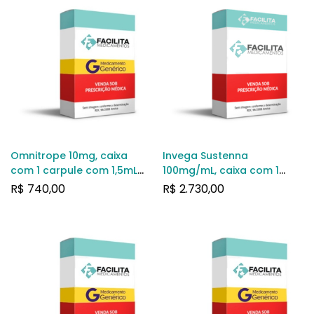
Omnitrope 10mg, caixa
Invega Sustenna
com 1 carpule com 1,5mL
100mg/mL, caixa com 1
de solução de uso
seringa preenchida com
R$
740,00
R$
2.730,00
subcutâneo
1,5mL de suspensão de uso
intramuscular