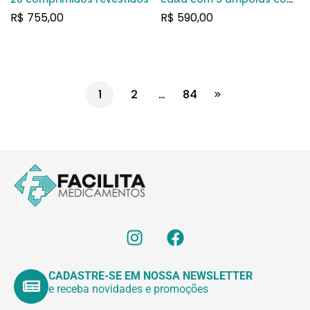
1 mL de solução de uso
R$
755,00
R$
590,00
intravenoso
1
2
…
84
CADASTRE-SE EM NOSSA NEWSLETTER
e receba novidades e promoções