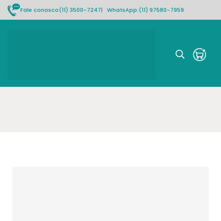
Fale conosco
(11) 3500-7247
| WhatsApp:
(11) 97580-7959
Rastrear pedido