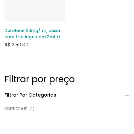
Durolane 20mg/mL, caixa
com 1 seringa com 3mL de
solução de uso intra-
R$
2.510,00
articular
Filtrar por preço
Filtrar Por Categorias
ESPECIAIS
(1)