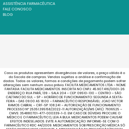
ASSISTÊNCIA FARMACÊUTICA
FALE CONOSCO
BLOG
Caso os produtos apresentem divergências de valores, o preço válido é o
do Sacola de compras. Vendas sujeitas a análise e confirmação de
dados. Todos os valores, formas e condições de pagamento podem sofrer
alterações sem nenhum aviso prévio. FACILITA MEDICAMENTOS LTDA – NOME
FANTASIA: FACILITA MEDICAMENTOS. INSCRITA NO CNPJ: 45.907.416/0001-26
ENDEREÇO: RUA PARÁ, 139 – SALA 204 – CEP: 09510-130 – CENTRO – SÃO
CAETANO DO SUL – SP – HORÁRIO DE FUNCIONAMENTO: SEGUNDA A SEXTA-
FEIRA – DAS 09:00 AS 18:00 – FARMACÊUTICO RESPONSÁVEL: JOAO VICTOR
RAMOS CABRAL – CRF-SP: 108.241 – AUTORIZAÇÃO DE FUNCIONAMENTO:
PROCESSO Nº 25351.395158/2022-11 AUTORIZAÇÃO/MS (AFE): 7936525 –
CMVS: 354880701-477-000339-1-0. EM CASO DE DÚVIDAS PROCURE O
MÉDICO E O FARMACÊUTICO, LEIA A BULA. MEDICAMENTOS PODEM CAUSAR
EFEITOS INDESEJADOS. EVITE A AUTOMEDICAÇÃO: INFORME-SE COM O
FARMACÊUTICO RDC 44/2009. MEDICAMENTOS SOB PRESCRIÇÃO MÉDICA SÓ