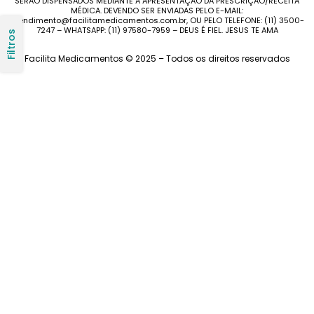
SERÃO DISPENSADOS MEDIANTE A APRESENTAÇÃO DA PRESCRIÇÃO/RECEITA
MÉDICA. DEVENDO SER ENVIADAS PELO E-MAIL:
atendimento@facilitamedicamentos.com.br, OU PELO TELEFONE: (11) 3500-
7247 – WHATSAPP: (11) 97580-7959 – DEUS É FIEL. JESUS TE AMA
Filtros
Facilita Medicamentos © 2025 – Todos os direitos reservados