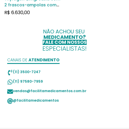
2 frascos-ampolas com
pó para solução de uso
R$
6.630,00
intramuscular
NÃO ACHOU SEU
MEDICAMENTO?
FALE COM NOSSOS
ESPECIALISTAS!
CANAIS DE
ATENDIMENTO
(11) 3500-7247
(11) 97580-7959
vendas@facilitamedicamentos.com.br
@facilitamedicamentos