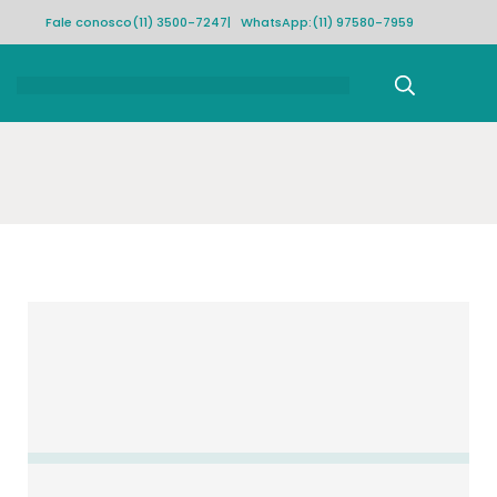
Fale conosco
(11) 3500-7247
| WhatsApp:
(11) 97580-7959
Rastrear pedido