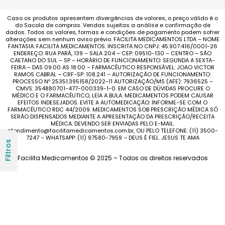
Caso os produtos apresentem divergências de valores, o preço válido é o
do Sacola de compras. Vendas sujeitas a análise e confirmação de
dados. Todos os valores, formas e condições de pagamento podem sofrer
alterações sem nenhum aviso prévio. FACILITA MEDICAMENTOS LTDA – NOME
FANTASIA: FACILITA MEDICAMENTOS. INSCRITA NO CNPJ: 45.907.416/0001-26
ENDEREÇO: RUA PARÁ, 139 – SALA 204 – CEP: 09510-130 – CENTRO – SÃO
CAETANO DO SUL – SP – HORÁRIO DE FUNCIONAMENTO: SEGUNDA A SEXTA-
FEIRA – DAS 09:00 AS 18:00 – FARMACÊUTICO RESPONSÁVEL: JOAO VICTOR
RAMOS CABRAL – CRF-SP: 108.241 – AUTORIZAÇÃO DE FUNCIONAMENTO:
PROCESSO Nº 25351.395158/2022-11 AUTORIZAÇÃO/MS (AFE): 7936525 –
CMVS: 354880701-477-000339-1-0. EM CASO DE DÚVIDAS PROCURE O
MÉDICO E O FARMACÊUTICO, LEIA A BULA. MEDICAMENTOS PODEM CAUSAR
EFEITOS INDESEJADOS. EVITE A AUTOMEDICAÇÃO: INFORME-SE COM O
FARMACÊUTICO RDC 44/2009. MEDICAMENTOS SOB PRESCRIÇÃO MÉDICA SÓ
SERÃO DISPENSADOS MEDIANTE A APRESENTAÇÃO DA PRESCRIÇÃO/RECEITA
MÉDICA. DEVENDO SER ENVIADAS PELO E-MAIL:
atendimento@facilitamedicamentos.com.br, OU PELO TELEFONE: (11) 3500-
7247 – WHATSAPP: (11) 97580-7959 – DEUS É FIEL. JESUS TE AMA
Filtros
Facilita Medicamentos © 2025 – Todos os direitos reservados