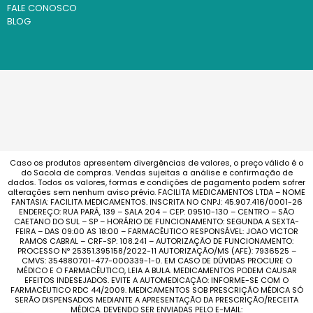
FALE CONOSCO
BLOG
Caso os produtos apresentem divergências de valores, o preço válido é o
do Sacola de compras. Vendas sujeitas a análise e confirmação de
dados. Todos os valores, formas e condições de pagamento podem sofrer
alterações sem nenhum aviso prévio. FACILITA MEDICAMENTOS LTDA – NOME
FANTASIA: FACILITA MEDICAMENTOS. INSCRITA NO CNPJ: 45.907.416/0001-26
ENDEREÇO: RUA PARÁ, 139 – SALA 204 – CEP: 09510-130 – CENTRO – SÃO
CAETANO DO SUL – SP – HORÁRIO DE FUNCIONAMENTO: SEGUNDA A SEXTA-
FEIRA – DAS 09:00 AS 18:00 – FARMACÊUTICO RESPONSÁVEL: JOAO VICTOR
RAMOS CABRAL – CRF-SP: 108.241 – AUTORIZAÇÃO DE FUNCIONAMENTO:
PROCESSO Nº 25351.395158/2022-11 AUTORIZAÇÃO/MS (AFE): 7936525 –
CMVS: 354880701-477-000339-1-0. EM CASO DE DÚVIDAS PROCURE O
MÉDICO E O FARMACÊUTICO, LEIA A BULA. MEDICAMENTOS PODEM CAUSAR
EFEITOS INDESEJADOS. EVITE A AUTOMEDICAÇÃO: INFORME-SE COM O
FARMACÊUTICO RDC 44/2009. MEDICAMENTOS SOB PRESCRIÇÃO MÉDICA SÓ
SERÃO DISPENSADOS MEDIANTE A APRESENTAÇÃO DA PRESCRIÇÃO/RECEITA
MÉDICA. DEVENDO SER ENVIADAS PELO E-MAIL: