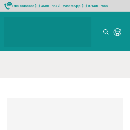
Fale conosco
(11) 3500-7247
| WhatsApp:
(11) 97580-7959
Rastrear pedido