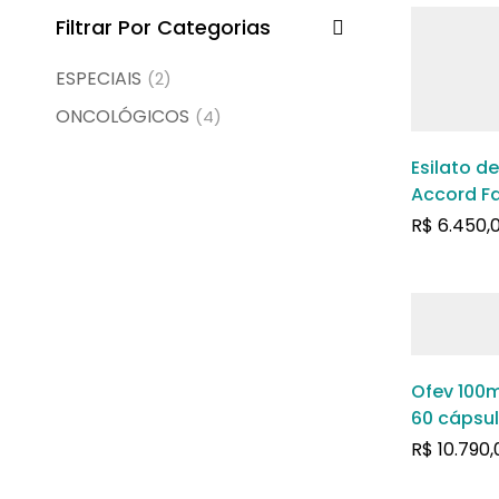
Filtrar Por Categorias
ESPECIAIS
(2)
ONCOLÓGICOS
(4)
Esilato d
Accord F
caixa co
R$
6.450,
moles
Ofev 100
60 cápsu
R$
10.790,