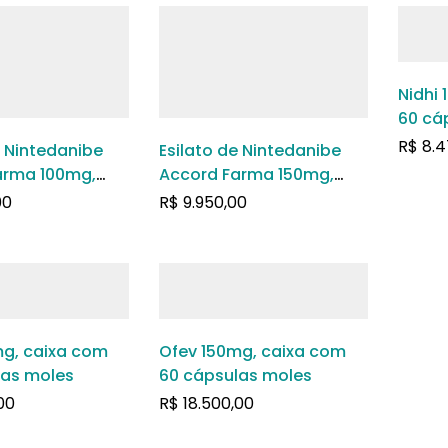
Nidhi
60 cá
R$
8.4
e Nintedanibe
Esilato de Nintedanibe
arma 100mg,
Accord Farma 150mg,
m 60 cápsulas
caixa com 60 cápsulas
00
R$
9.950,00
moles
mg, caixa com
Ofev 150mg, caixa com
las moles
60 cápsulas moles
00
R$
18.500,00