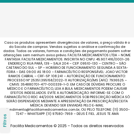
Caso os produtos apresentem divergências de valores, o preço válido é o
do Sacola de compras. Vendas sujeitas a análise e confirmação de
dados. Todos os valores, formas e condições de pagamento podem sofrer
alterações sem nenhum aviso prévio. FACILITA MEDICAMENTOS LTDA – NOME
FANTASIA: FACILITA MEDICAMENTOS. INSCRITA NO CNPJ: 45.907.416/0001-26
ENDEREÇO: RUA PARÁ, 139 – SALA 204 – CEP: 09510-130 – CENTRO – SÃO
CAETANO DO SUL – SP – HORÁRIO DE FUNCIONAMENTO: SEGUNDA A SEXTA-
FEIRA – DAS 09:00 AS 18:00 – FARMACÊUTICO RESPONSÁVEL: JOAO VICTOR
RAMOS CABRAL – CRF-SP: 108.241 – AUTORIZAÇÃO DE FUNCIONAMENTO:
PROCESSO Nº 25351.395158/2022-11 AUTORIZAÇÃO/MS (AFE): 7936525 –
CMVS: 354880701-477-000339-1-0. EM CASO DE DÚVIDAS PROCURE O
MÉDICO E O FARMACÊUTICO, LEIA A BULA. MEDICAMENTOS PODEM CAUSAR
EFEITOS INDESEJADOS. EVITE A AUTOMEDICAÇÃO: INFORME-SE COM O
FARMACÊUTICO RDC 44/2009. MEDICAMENTOS SOB PRESCRIÇÃO MÉDICA SÓ
SERÃO DISPENSADOS MEDIANTE A APRESENTAÇÃO DA PRESCRIÇÃO/RECEITA
MÉDICA. DEVENDO SER ENVIADAS PELO E-MAIL:
atendimento@facilitamedicamentos.com.br, OU PELO TELEFONE: (11) 3500-
7247 – WHATSAPP: (11) 97580-7959 – DEUS É FIEL. JESUS TE AMA
Filtros
Facilita Medicamentos © 2025 – Todos os direitos reservados