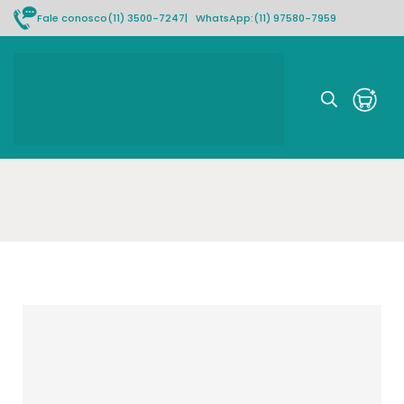
Fale conosco
(11) 3500-7247
| WhatsApp:
(11) 97580-7959
Rastrear pedido