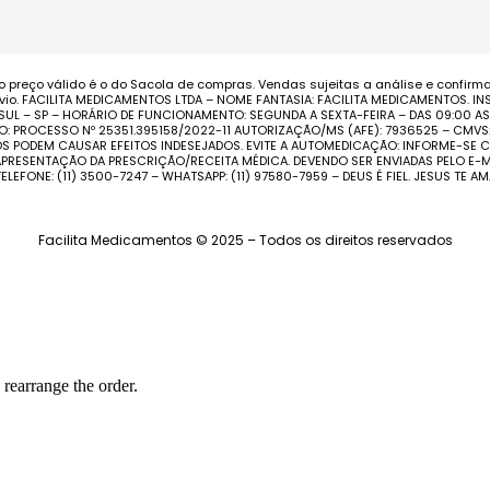
o preço válido é o do Sacola de compras. Vendas sujeitas a análise e confirm
o. FACILITA MEDICAMENTOS LTDA – NOME FANTASIA: FACILITA MEDICAMENTOS. INS
 SUL – SP – HORÁRIO DE FUNCIONAMENTO: SEGUNDA A SEXTA-FEIRA – DAS 09:00 
O: PROCESSO Nº 25351.395158/2022-11 AUTORIZAÇÃO/MS (AFE): 7936525 – CMV
TOS PODEM CAUSAR EFEITOS INDESEJADOS. EVITE A AUTOMEDICAÇÃO: INFORME-S
PRESENTAÇÃO DA PRESCRIÇÃO/RECEITA MÉDICA. DEVENDO SER ENVIADAS PELO E-MA
TELEFONE: (11) 3500-7247 – WHATSAPP: (11) 97580-7959 – DEUS É FIEL. JESUS TE AM
Facilita Medicamentos © 2025 – Todos os direitos reservados
 rearrange the order.