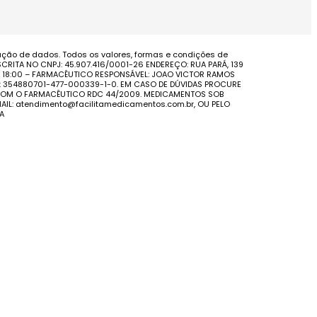
ação de dados. Todos os valores, formas e condições de
CRITA NO CNPJ: 45.907.416/0001-26 ENDEREÇO: RUA PARÁ, 139
AS 18:00 – FARMACÊUTICO RESPONSÁVEL: JOAO VICTOR RAMOS
S: 354880701-477-000339-1-0. EM CASO DE DÚVIDAS PROCURE
E COM O FARMACÊUTICO RDC 44/2009. MEDICAMENTOS SOB
IL: atendimento@facilitamedicamentos.com.br, OU PELO
A