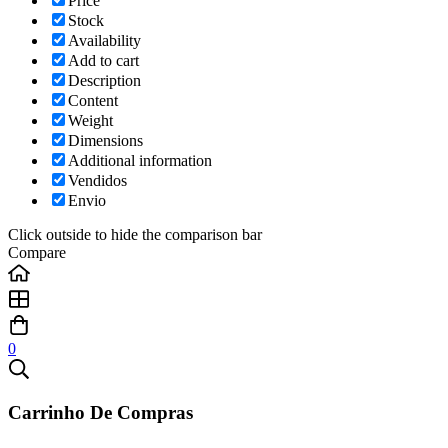
Price
Stock
Availability
Add to cart
Description
Content
Weight
Dimensions
Additional information
Vendidos
Envio
Click outside to hide the comparison bar
Compare
0
Carrinho De Compras