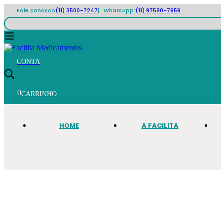
Fale conosco
(11) 3500-7247
| WhatsApp:
(11) 97580-7959
0
HOME
A FACILITA