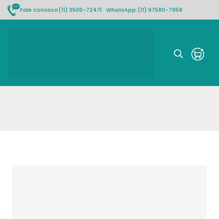
Fale conosco
(11) 3500-7247
| WhatsApp:
(11) 97580-7959
Rastrear pedido