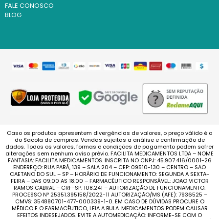
FALE CONOSCO
BLOG
Caso os produtos apresentem divergências de valores, o preço válido é o
do Sacola de compras. Vendas sujeitas a análise e confirmação de
dados. Todos os valores, formas e condições de pagamento podem sofrer
alterações sem nenhum aviso prévio. FACILITA MEDICAMENTOS LTDA – NOME
FANTASIA: FACILITA MEDICAMENTOS. INSCRITA NO CNPJ: 45.907.416/0001-26
ENDEREÇO: RUA PARÁ, 139 – SALA 204 – CEP: 09510-130 – CENTRO – SÃO
CAETANO DO SUL – SP – HORÁRIO DE FUNCIONAMENTO: SEGUNDA A SEXTA-
FEIRA – DAS 09:00 AS 18:00 – FARMACÊUTICO RESPONSÁVEL: JOAO VICTOR
RAMOS CABRAL – CRF-SP: 108.241 – AUTORIZAÇÃO DE FUNCIONAMENTO:
PROCESSO Nº 25351.395158/2022-11 AUTORIZAÇÃO/MS (AFE): 7936525 –
CMVS: 354880701-477-000339-1-0. EM CASO DE DÚVIDAS PROCURE O
MÉDICO E O FARMACÊUTICO, LEIA A BULA. MEDICAMENTOS PODEM CAUSAR
EFEITOS INDESEJADOS. EVITE A AUTOMEDICAÇÃO: INFORME-SE COM O