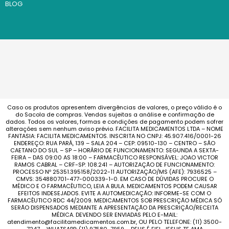
BLOG
Caso os produtos apresentem divergências de valores, o preço válido é o
do Sacola de compras. Vendas sujeitas a análise e confirmação de
dados. Todos os valores, formas e condições de pagamento podem sofrer
alterações sem nenhum aviso prévio. FACILITA MEDICAMENTOS LTDA – NOME
FANTASIA: FACILITA MEDICAMENTOS. INSCRITA NO CNPJ: 45.907.416/0001-26
ENDEREÇO: RUA PARÁ, 139 – SALA 204 – CEP: 09510-130 – CENTRO – SÃO
CAETANO DO SUL – SP – HORÁRIO DE FUNCIONAMENTO: SEGUNDA A SEXTA-
FEIRA – DAS 09:00 AS 18:00 – FARMACÊUTICO RESPONSÁVEL: JOAO VICTOR
RAMOS CABRAL – CRF-SP: 108.241 – AUTORIZAÇÃO DE FUNCIONAMENTO:
PROCESSO Nº 25351.395158/2022-11 AUTORIZAÇÃO/MS (AFE): 7936525 –
CMVS: 354880701-477-000339-1-0. EM CASO DE DÚVIDAS PROCURE O
MÉDICO E O FARMACÊUTICO, LEIA A BULA. MEDICAMENTOS PODEM CAUSAR
EFEITOS INDESEJADOS. EVITE A AUTOMEDICAÇÃO: INFORME-SE COM O
FARMACÊUTICO RDC 44/2009. MEDICAMENTOS SOB PRESCRIÇÃO MÉDICA SÓ
SERÃO DISPENSADOS MEDIANTE A APRESENTAÇÃO DA PRESCRIÇÃO/RECEITA
MÉDICA. DEVENDO SER ENVIADAS PELO E-MAIL:
atendimento@facilitamedicamentos.com.br, OU PELO TELEFONE: (11) 3500-