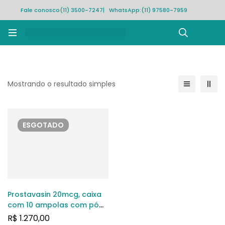
Fale conosco
(11) 3500-7247
| WhatsApp:
(11) 97580-7959
Rastrear pedido
Mostrando o resultado simples
ESGOTADO
Prostavasin 20mcg, caixa
com 10 ampolas com pó
para solução de uso
R$
1.270,00