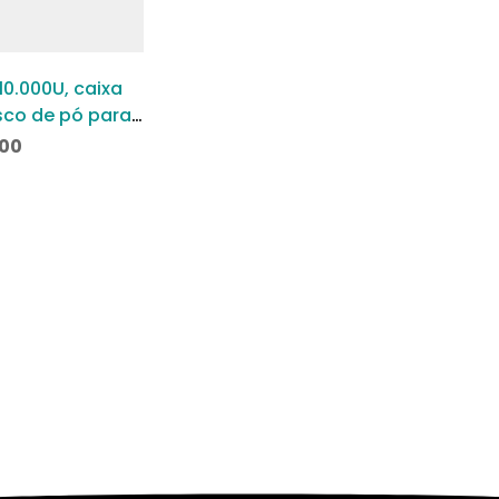
10.000U, caixa
sco de pó para
de uso
,00
oso