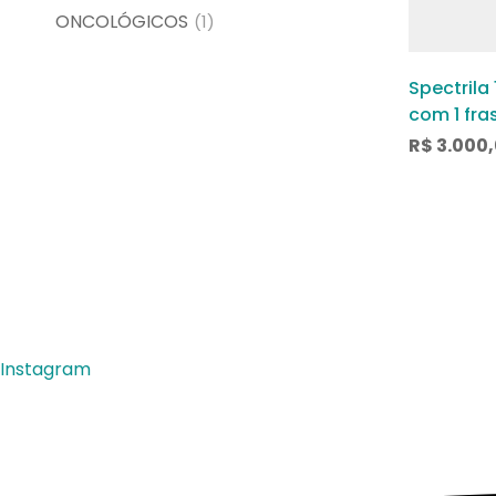
ONCOLÓGICOS
(1)
Spectrila 
com 1 fra
solução 
R$
3.000
intraven
Instagram