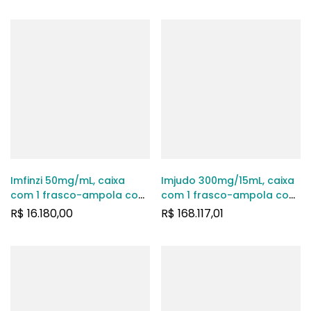
intramuscular + 2 agulhas
Imfinzi 50mg/mL, caixa
Imjudo 300mg/15mL, caixa
com 1 frasco-ampola com
com 1 frasco-ampola com
10mL de solução injetável
15mL de solução de uso
R$
16.180,00
R$
168.117,01
de uso intravenoso
intravenoso