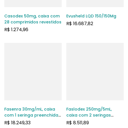
Casodex 50mg, caixa com
Evusheld LQD 150/150Mg
28 comprimidos revestidos
R$
16.687,82
R$
1.274,96
Fasenra 30mg/mL, caixa
Faslodex 250mg/5mL,
com 1 seringa preenchida
caixa com 2 seringas
com 1mL de solução de
preenchidas com 5mL de
R$
18.249,33
R$
8.511,89
uso subcutâneo
solução de uso