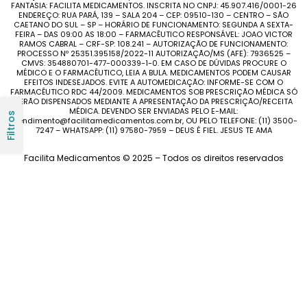
FANTASIA: FACILITA MEDICAMENTOS. INSCRITA NO CNPJ: 45.907.416/0001-26
ENDEREÇO: RUA PARÁ, 139 – SALA 204 – CEP: 09510-130 – CENTRO – SÃO
CAETANO DO SUL – SP – HORÁRIO DE FUNCIONAMENTO: SEGUNDA A SEXTA-
FEIRA – DAS 09:00 AS 18:00 – FARMACÊUTICO RESPONSÁVEL: JOAO VICTOR
RAMOS CABRAL – CRF-SP: 108.241 – AUTORIZAÇÃO DE FUNCIONAMENTO:
PROCESSO Nº 25351.395158/2022-11 AUTORIZAÇÃO/MS (AFE): 7936525 –
CMVS: 354880701-477-000339-1-0. EM CASO DE DÚVIDAS PROCURE O
MÉDICO E O FARMACÊUTICO, LEIA A BULA. MEDICAMENTOS PODEM CAUSAR
EFEITOS INDESEJADOS. EVITE A AUTOMEDICAÇÃO: INFORME-SE COM O
FARMACÊUTICO RDC 44/2009. MEDICAMENTOS SOB PRESCRIÇÃO MÉDICA SÓ
SERÃO DISPENSADOS MEDIANTE A APRESENTAÇÃO DA PRESCRIÇÃO/RECEITA
MÉDICA. DEVENDO SER ENVIADAS PELO E-MAIL:
Filtros
atendimento@facilitamedicamentos.com.br, OU PELO TELEFONE: (11) 3500-
7247 – WHATSAPP: (11) 97580-7959 – DEUS É FIEL. JESUS TE AMA
Facilita Medicamentos © 2025 – Todos os direitos reservados