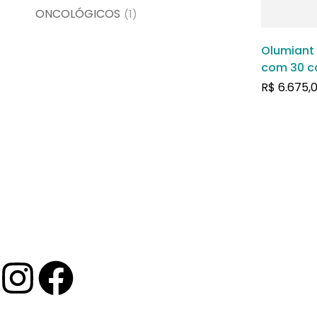
ONCOLÓGICOS
(1)
Olumiant
com 30 c
revestido
R$
6.675,