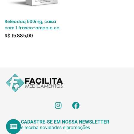
Beleodaq 500mg, caixa
com 1 frasco-ampola com
pó para solução de uso
R$
15.885,00
intravenoso
CADASTRE-SE EM NOSSA NEWSLETTER
e receba novidades e promoções