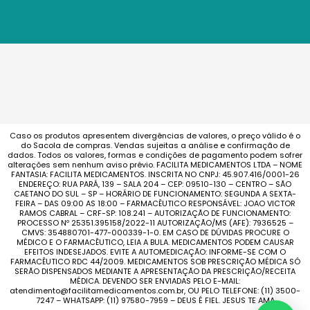
Caso os produtos apresentem divergências de valores, o preço válido é o
do Sacola de compras. Vendas sujeitas a análise e confirmação de
dados. Todos os valores, formas e condições de pagamento podem sofrer
alterações sem nenhum aviso prévio. FACILITA MEDICAMENTOS LTDA – NOME
FANTASIA: FACILITA MEDICAMENTOS. INSCRITA NO CNPJ: 45.907.416/0001-26
ENDEREÇO: RUA PARÁ, 139 – SALA 204 – CEP: 09510-130 – CENTRO – SÃO
CAETANO DO SUL – SP – HORÁRIO DE FUNCIONAMENTO: SEGUNDA A SEXTA-
FEIRA – DAS 09:00 AS 18:00 – FARMACÊUTICO RESPONSÁVEL: JOAO VICTOR
RAMOS CABRAL – CRF-SP: 108.241 – AUTORIZAÇÃO DE FUNCIONAMENTO:
PROCESSO Nº 25351.395158/2022-11 AUTORIZAÇÃO/MS (AFE): 7936525 –
CMVS: 354880701-477-000339-1-0. EM CASO DE DÚVIDAS PROCURE O
MÉDICO E O FARMACÊUTICO, LEIA A BULA. MEDICAMENTOS PODEM CAUSAR
EFEITOS INDESEJADOS. EVITE A AUTOMEDICAÇÃO: INFORME-SE COM O
FARMACÊUTICO RDC 44/2009. MEDICAMENTOS SOB PRESCRIÇÃO MÉDICA SÓ
SERÃO DISPENSADOS MEDIANTE A APRESENTAÇÃO DA PRESCRIÇÃO/RECEITA
MÉDICA. DEVENDO SER ENVIADAS PELO E-MAIL:
atendimento@facilitamedicamentos.com.br, OU PELO TELEFONE: (11) 3500-
7247 – WHATSAPP: (11) 97580-7959 – DEUS É FIEL. JESUS TE AMA