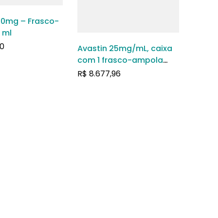
00mg – Frasco-
 ml
0
Avastin 25mg/mL, caixa
com 1 frasco-ampola
com 16mL de solução de
R$
8.677,96
uso intravenoso