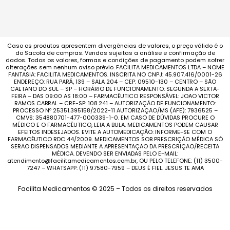
Caso os produtos apresentem divergências de valores, o preço válido é o
do Sacola de compras. Vendas sujeitas a análise e confirmação de
dados. Todos os valores, formas e condições de pagamento podem sofrer
alterações sem nenhum aviso prévio. FACILITA MEDICAMENTOS LTDA – NOME
FANTASIA: FACILITA MEDICAMENTOS. INSCRITA NO CNPJ: 45.907.416/0001-26
ENDEREÇO: RUA PARÁ, 139 – SALA 204 – CEP: 09510-130 – CENTRO – SÃO
CAETANO DO SUL – SP – HORÁRIO DE FUNCIONAMENTO: SEGUNDA A SEXTA-
FEIRA – DAS 09:00 AS 18:00 – FARMACÊUTICO RESPONSÁVEL: JOAO VICTOR
RAMOS CABRAL – CRF-SP: 108.241 – AUTORIZAÇÃO DE FUNCIONAMENTO:
PROCESSO Nº 25351.395158/2022-11 AUTORIZAÇÃO/MS (AFE): 7936525 –
CMVS: 354880701-477-000339-1-0. EM CASO DE DÚVIDAS PROCURE O
MÉDICO E O FARMACÊUTICO, LEIA A BULA. MEDICAMENTOS PODEM CAUSAR
EFEITOS INDESEJADOS. EVITE A AUTOMEDICAÇÃO: INFORME-SE COM O
FARMACÊUTICO RDC 44/2009. MEDICAMENTOS SOB PRESCRIÇÃO MÉDICA SÓ
SERÃO DISPENSADOS MEDIANTE A APRESENTAÇÃO DA PRESCRIÇÃO/RECEITA
MÉDICA. DEVENDO SER ENVIADAS PELO E-MAIL:
atendimento@facilitamedicamentos.com.br, OU PELO TELEFONE: (11) 3500-
7247 – WHATSAPP: (11) 97580-7959 – DEUS É FIEL. JESUS TE AMA
Facilita Medicamentos © 2025 – Todos os direitos reservados