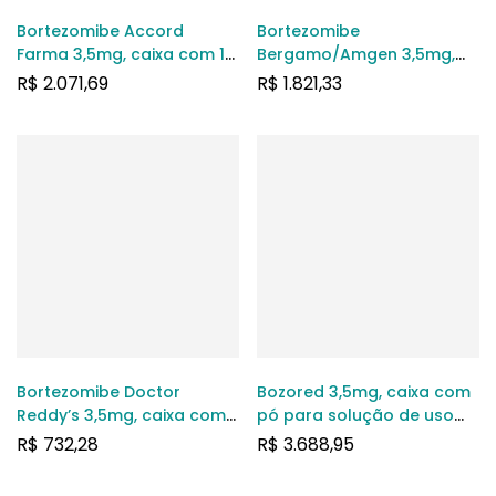
Bortezomibe Accord
Bortezomibe
Farma 3,5mg, caixa com 1
Bergamo/Amgen 3,5mg,
frasco-ampola com pó
caixa com 1 frasco-
R$
2.071,69
R$
1.821,33
para solução de uso
ampola com pó para
intravenoso ou
solução de uso
subcutâneo
intravenoso
Bortezomibe Doctor
Bozored 3,5mg, caixa com
Reddy’s 3,5mg, caixa com 1
pó para solução de uso
frasco-ampola com pó
intravenoso
R$
732,28
R$
3.688,95
para solução de uso
intravenoso