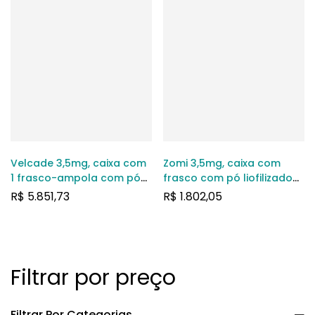
Velcade 3,5mg, caixa com
Zomi 3,5mg, caixa com
1 frasco-ampola com pó
frasco com pó liofilizado
para solução de uso
para solução injetável
R$
5.851,73
R$
1.802,05
intravenoso
Filtrar por preço
Filtrar Por Categorias