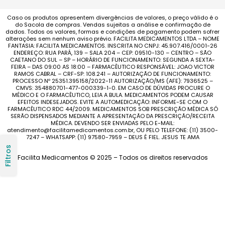
Caso os produtos apresentem divergências de valores, o preço válido é o
do Sacola de compras. Vendas sujeitas a análise e confirmação de
dados. Todos os valores, formas e condições de pagamento podem sofrer
alterações sem nenhum aviso prévio. FACILITA MEDICAMENTOS LTDA – NOME
FANTASIA: FACILITA MEDICAMENTOS. INSCRITA NO CNPJ: 45.907.416/0001-26
ENDEREÇO: RUA PARÁ, 139 – SALA 204 – CEP: 09510-130 – CENTRO – SÃO
CAETANO DO SUL – SP – HORÁRIO DE FUNCIONAMENTO: SEGUNDA A SEXTA-
FEIRA – DAS 09:00 AS 18:00 – FARMACÊUTICO RESPONSÁVEL: JOAO VICTOR
RAMOS CABRAL – CRF-SP: 108.241 – AUTORIZAÇÃO DE FUNCIONAMENTO:
PROCESSO Nº 25351.395158/2022-11 AUTORIZAÇÃO/MS (AFE): 7936525 –
CMVS: 354880701-477-000339-1-0. EM CASO DE DÚVIDAS PROCURE O
MÉDICO E O FARMACÊUTICO, LEIA A BULA. MEDICAMENTOS PODEM CAUSAR
EFEITOS INDESEJADOS. EVITE A AUTOMEDICAÇÃO: INFORME-SE COM O
FARMACÊUTICO RDC 44/2009. MEDICAMENTOS SOB PRESCRIÇÃO MÉDICA SÓ
SERÃO DISPENSADOS MEDIANTE A APRESENTAÇÃO DA PRESCRIÇÃO/RECEITA
MÉDICA. DEVENDO SER ENVIADAS PELO E-MAIL:
atendimento@facilitamedicamentos.com.br, OU PELO TELEFONE: (11) 3500-
7247 – WHATSAPP: (11) 97580-7959 – DEUS É FIEL. JESUS TE AMA
Filtros
Facilita Medicamentos © 2025 – Todos os direitos reservados