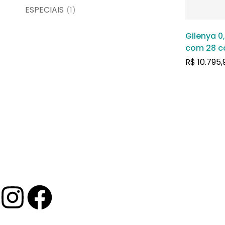
ESPECIAIS
(1)
Gilenya 0
com 28 c
gelatinos
R$
10.795,