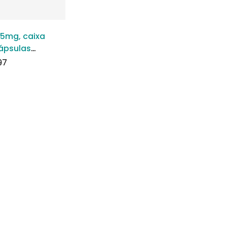
,5mg, caixa
ápsulas
as duras
97