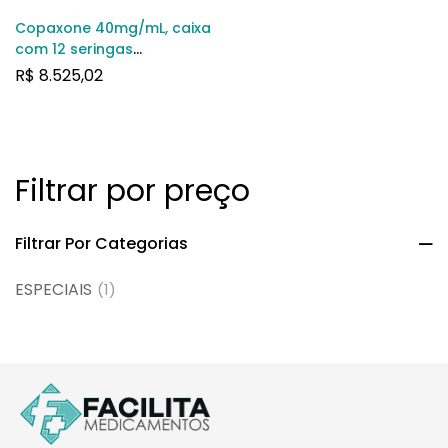
Copaxone 40mg/mL, caixa
com 12 seringas
preenchidas com 1mL de
R$
8.525,02
solução de uso
subcutâneo
Filtrar por preço
Filtrar Por Categorias
ESPECIAIS
(1)