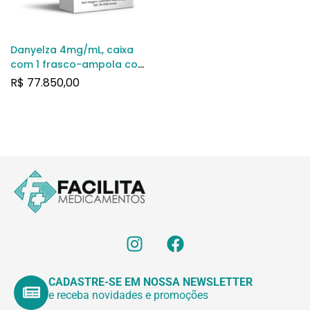
Danyelza 4mg/mL, caixa
com 1 frasco-ampola com
10mL de solução de uso
R$
77.850,00
intravenoso
CADASTRE-SE EM NOSSA NEWSLETTER
e receba novidades e promoções