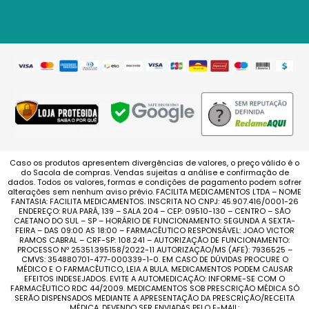
Caso os produtos apresentem divergências de valores, o preço válido é o
do Sacola de compras. Vendas sujeitas a análise e confirmação de
dados. Todos os valores, formas e condições de pagamento podem sofrer
alterações sem nenhum aviso prévio. FACILITA MEDICAMENTOS LTDA – NOME
FANTASIA: FACILITA MEDICAMENTOS. INSCRITA NO CNPJ: 45.907.416/0001-26
ENDEREÇO: RUA PARÁ, 139 – SALA 204 – CEP: 09510-130 – CENTRO – SÃO
CAETANO DO SUL – SP – HORÁRIO DE FUNCIONAMENTO: SEGUNDA A SEXTA-
FEIRA – DAS 09:00 AS 18:00 – FARMACÊUTICO RESPONSÁVEL: JOAO VICTOR
RAMOS CABRAL – CRF-SP: 108.241 – AUTORIZAÇÃO DE FUNCIONAMENTO:
PROCESSO Nº 25351.395158/2022-11 AUTORIZAÇÃO/MS (AFE): 7936525 –
CMVS: 354880701-477-000339-1-0. EM CASO DE DÚVIDAS PROCURE O
MÉDICO E O FARMACÊUTICO, LEIA A BULA. MEDICAMENTOS PODEM CAUSAR
EFEITOS INDESEJADOS. EVITE A AUTOMEDICAÇÃO: INFORME-SE COM O
FARMACÊUTICO RDC 44/2009. MEDICAMENTOS SOB PRESCRIÇÃO MÉDICA SÓ
SERÃO DISPENSADOS MEDIANTE A APRESENTAÇÃO DA PRESCRIÇÃO/RECEITA
MÉDICA. DEVENDO SER ENVIADAS PELO E-MAIL: