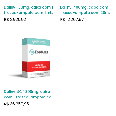
Dalinvi 100mg, caixa com 1
Dalinvi 400mg, caixa com 1
frasco-ampola com 5mL
frasco-ampola com 20mL
de solução de uso
de solução de uso
R$
2.925,92
R$
12.207,97
intravenoso
intravenoso
Dalinvi SC 1.800mg, caixa
com 1 frasco-ampola com
15mL de solução de uso
R$
36.250,95
intravenoso