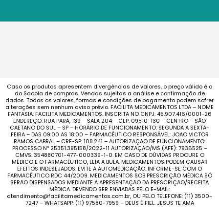
Caso os produtos apresentem divergências de valores, o preço válido é o
do Sacola de compras. Vendas sujeitas a análise e confirmação de
dados. Todos os valores, formas e condições de pagamento podem sofrer
alterações sem nenhum aviso prévio. FACILITA MEDICAMENTOS LTDA – NOME
FANTASIA: FACILITA MEDICAMENTOS. INSCRITA NO CNPJ: 45.907.416/0001-26
ENDEREÇO: RUA PARÁ, 139 – SALA 204 – CEP: 09510-130 – CENTRO – SÃO
CAETANO DO SUL – SP – HORÁRIO DE FUNCIONAMENTO: SEGUNDA A SEXTA-
FEIRA – DAS 09:00 AS 18:00 – FARMACÊUTICO RESPONSÁVEL: JOAO VICTOR
RAMOS CABRAL – CRF-SP: 108.241 – AUTORIZAÇÃO DE FUNCIONAMENTO:
PROCESSO Nº 25351.395158/2022-11 AUTORIZAÇÃO/MS (AFE): 7936525 –
CMVS: 354880701-477-000339-1-0. EM CASO DE DÚVIDAS PROCURE O
MÉDICO E O FARMACÊUTICO, LEIA A BULA. MEDICAMENTOS PODEM CAUSAR
EFEITOS INDESEJADOS. EVITE A AUTOMEDICAÇÃO: INFORME-SE COM O
FARMACÊUTICO RDC 44/2009. MEDICAMENTOS SOB PRESCRIÇÃO MÉDICA SÓ
SERÃO DISPENSADOS MEDIANTE A APRESENTAÇÃO DA PRESCRIÇÃO/RECEITA
MÉDICA. DEVENDO SER ENVIADAS PELO E-MAIL:
atendimento@facilitamedicamentos.com.br, OU PELO TELEFONE: (11) 3500-
7247 – WHATSAPP: (11) 97580-7959 – DEUS É FIEL. JESUS TE AMA