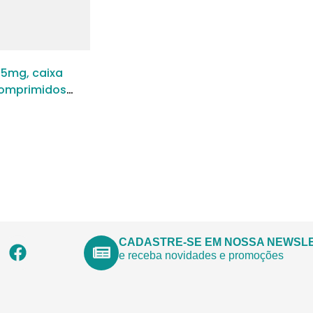
,5mg, caixa
omprimidos
s
CADASTRE-SE EM NOSSA NEWSL
e receba novidades e promoções