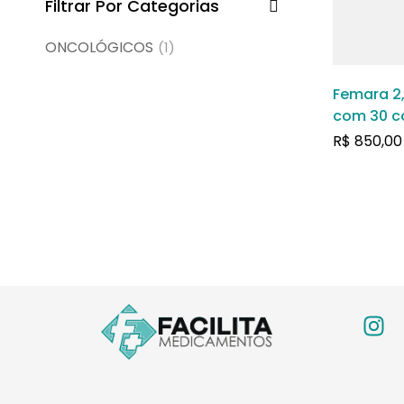
Filtrar Por Categorias
ONCOLÓGICOS
(1)
Femara 2
com 30 c
revestido
R$
850,00