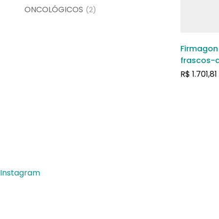
ONCOLÓGICOS
(2)
Firmagon 
frascos-
pó para s
R$
1.701,81
subcutân
Instagram