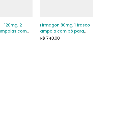
– 120mg, 2
Firmagon 80mg, 1 frasco-
ampolas com
ampola com pó para
olução de uso
solução de uso
R$
740,00
eo
subcutâneo