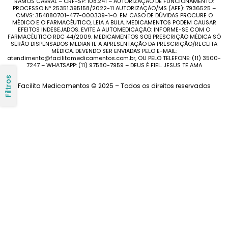
RAMOS CABRAL – CRF-SP: 108.241 – AUTORIZAÇÃO DE FUNCIONAMENTO:
PROCESSO Nº 25351.395158/2022-11 AUTORIZAÇÃO/MS (AFE): 7936525 –
CMVS: 354880701-477-000339-1-0. EM CASO DE DÚVIDAS PROCURE O
MÉDICO E O FARMACÊUTICO, LEIA A BULA. MEDICAMENTOS PODEM CAUSAR
EFEITOS INDESEJADOS. EVITE A AUTOMEDICAÇÃO: INFORME-SE COM O
FARMACÊUTICO RDC 44/2009. MEDICAMENTOS SOB PRESCRIÇÃO MÉDICA SÓ
SERÃO DISPENSADOS MEDIANTE A APRESENTAÇÃO DA PRESCRIÇÃO/RECEITA
MÉDICA. DEVENDO SER ENVIADAS PELO E-MAIL:
atendimento@facilitamedicamentos.com.br, OU PELO TELEFONE: (11) 3500-
7247 – WHATSAPP: (11) 97580-7959 – DEUS É FIEL. JESUS TE AMA
Filtros
Facilita Medicamentos © 2025 – Todos os direitos reservados