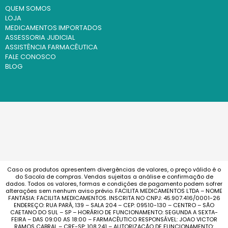
QUEM SOMOS
LOJA
MEDICAMENTOS IMPORTADOS
ASSESSORIA JUDICIAL
ASSISTÊNCIA FARMACÊUTICA
FALE CONOSCO
BLOG
Caso os produtos apresentem divergências de valores, o preço válido é o
do Sacola de compras. Vendas sujeitas a análise e confirmação de
dados. Todos os valores, formas e condições de pagamento podem sofrer
alterações sem nenhum aviso prévio. FACILITA MEDICAMENTOS LTDA – NOME
FANTASIA: FACILITA MEDICAMENTOS. INSCRITA NO CNPJ: 45.907.416/0001-26
ENDEREÇO: RUA PARÁ, 139 – SALA 204 – CEP: 09510-130 – CENTRO – SÃO
CAETANO DO SUL – SP – HORÁRIO DE FUNCIONAMENTO: SEGUNDA A SEXTA-
FEIRA – DAS 09:00 AS 18:00 – FARMACÊUTICO RESPONSÁVEL: JOAO VICTOR
RAMOS CABRAL – CRF-SP: 108.241 – AUTORIZAÇÃO DE FUNCIONAMENTO: