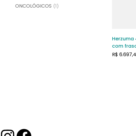
ONCOLÓGICOS
(1)
Herzuma 
com fras
liofiliza
R$
6.697,
de uso in
frasco co
20mL