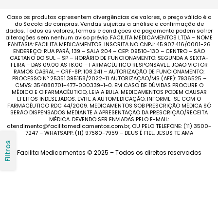
Caso os produtos apresentem divergências de valores, o preço válido é o
do Sacola de compras. Vendas sujeitas a análise e confirmação de
dados. Todos os valores, formas e condições de pagamento podem sofrer
alterações sem nenhum aviso prévio. FACILITA MEDICAMENTOS LTDA – NOME
FANTASIA: FACILITA MEDICAMENTOS. INSCRITA NO CNPJ: 45.907.416/0001-26
ENDEREÇO: RUA PARÁ, 139 – SALA 204 – CEP: 09510-130 – CENTRO – SÃO
CAETANO DO SUL – SP – HORÁRIO DE FUNCIONAMENTO: SEGUNDA A SEXTA-
FEIRA – DAS 09:00 AS 18:00 – FARMACÊUTICO RESPONSÁVEL: JOAO VICTOR
RAMOS CABRAL – CRF-SP: 108.241 – AUTORIZAÇÃO DE FUNCIONAMENTO:
PROCESSO Nº 25351.395158/2022-11 AUTORIZAÇÃO/MS (AFE): 7936525 –
CMVS: 354880701-477-000339-1-0. EM CASO DE DÚVIDAS PROCURE O
MÉDICO E O FARMACÊUTICO, LEIA A BULA. MEDICAMENTOS PODEM CAUSAR
EFEITOS INDESEJADOS. EVITE A AUTOMEDICAÇÃO: INFORME-SE COM O
FARMACÊUTICO RDC 44/2009. MEDICAMENTOS SOB PRESCRIÇÃO MÉDICA SÓ
SERÃO DISPENSADOS MEDIANTE A APRESENTAÇÃO DA PRESCRIÇÃO/RECEITA
MÉDICA. DEVENDO SER ENVIADAS PELO E-MAIL:
atendimento@facilitamedicamentos.com.br, OU PELO TELEFONE: (11) 3500-
7247 – WHATSAPP: (11) 97580-7959 – DEUS É FIEL. JESUS TE AMA
Filtros
Facilita Medicamentos © 2025 – Todos os direitos reservados