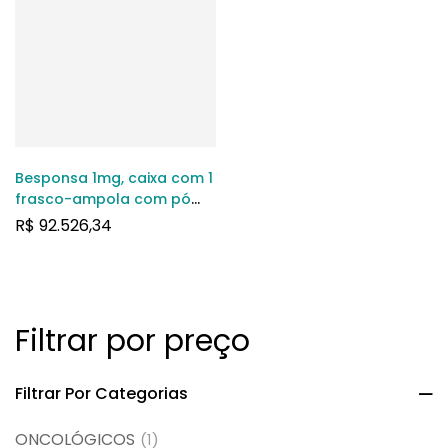
Besponsa 1mg, caixa com 1
frasco-ampola com pó
para solução de uso
R$
92.526,34
intravenoso
Filtrar por preço
Filtrar Por Categorias
ONCOLÓGICOS
(1)