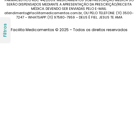
FARMACÊUTICO RDC 44/2009. MEDICAMENTOS SOB PRESCRIÇÃO MÉDICA SÓ
SERÃO DISPENSADOS MEDIANTE A APRESENTAÇÃO DA PRESCRIÇÃO/RECEITA
MÉDICA. DEVENDO SER ENVIADAS PELO E-MAIL:
atendimento@facilitamedicamentos.com.br, OU PELO TELEFONE: (11) 3500-
7247 – WHATSAPP: (11) 97580-7959 – DEUS É FIEL. JESUS TE AMA
Filtros
Facilita Medicamentos © 2025 – Todos os direitos reservados