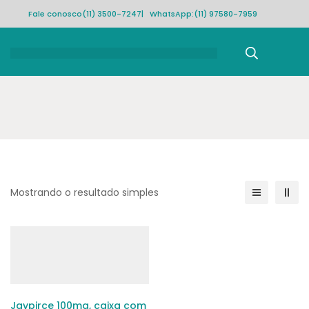
Fale conosco
(11) 3500-7247
| WhatsApp:
(11) 97580-7959
Rastrear pedido
Mostrando o resultado simples
Jaypirce 100mg, caixa com