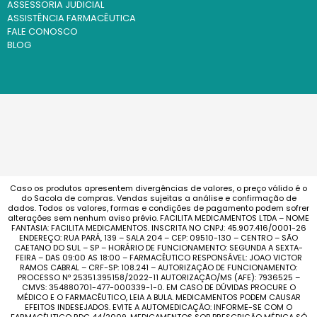
ASSESSORIA JUDICIAL
ASSISTÊNCIA FARMACÊUTICA
FALE CONOSCO
BLOG
Caso os produtos apresentem divergências de valores, o preço válido é o
do Sacola de compras. Vendas sujeitas a análise e confirmação de
dados. Todos os valores, formas e condições de pagamento podem sofrer
alterações sem nenhum aviso prévio. FACILITA MEDICAMENTOS LTDA – NOME
FANTASIA: FACILITA MEDICAMENTOS. INSCRITA NO CNPJ: 45.907.416/0001-26
ENDEREÇO: RUA PARÁ, 139 – SALA 204 – CEP: 09510-130 – CENTRO – SÃO
CAETANO DO SUL – SP – HORÁRIO DE FUNCIONAMENTO: SEGUNDA A SEXTA-
FEIRA – DAS 09:00 AS 18:00 – FARMACÊUTICO RESPONSÁVEL: JOAO VICTOR
RAMOS CABRAL – CRF-SP: 108.241 – AUTORIZAÇÃO DE FUNCIONAMENTO:
PROCESSO Nº 25351.395158/2022-11 AUTORIZAÇÃO/MS (AFE): 7936525 –
CMVS: 354880701-477-000339-1-0. EM CASO DE DÚVIDAS PROCURE O
MÉDICO E O FARMACÊUTICO, LEIA A BULA. MEDICAMENTOS PODEM CAUSAR
EFEITOS INDESEJADOS. EVITE A AUTOMEDICAÇÃO: INFORME-SE COM O