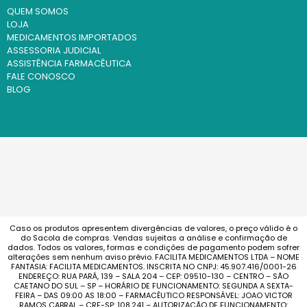
QUEM SOMOS
LOJA
MEDICAMENTOS IMPORTADOS
ASSESSORIA JUDICIAL
ASSISTÊNCIA FARMACÊUTICA
FALE CONOSCO
BLOG
Caso os produtos apresentem divergências de valores, o preço válido é o
do Sacola de compras. Vendas sujeitas a análise e confirmação de
dados. Todos os valores, formas e condições de pagamento podem sofrer
alterações sem nenhum aviso prévio. FACILITA MEDICAMENTOS LTDA – NOME
FANTASIA: FACILITA MEDICAMENTOS. INSCRITA NO CNPJ: 45.907.416/0001-26
ENDEREÇO: RUA PARÁ, 139 – SALA 204 – CEP: 09510-130 – CENTRO – SÃO
CAETANO DO SUL – SP – HORÁRIO DE FUNCIONAMENTO: SEGUNDA A SEXTA-
FEIRA – DAS 09:00 AS 18:00 – FARMACÊUTICO RESPONSÁVEL: JOAO VICTOR
RAMOS CABRAL – CRF-SP: 108.241 – AUTORIZAÇÃO DE FUNCIONAMENTO: