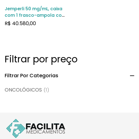
Jemperli 50 mg/mL, caixa
com 1 frasco-ampola com
10 mL de solução de uso
R$
40.580,00
intravenoso
Filtrar por preço
Filtrar Por Categorias
ONCOLÓGICOS
(1)