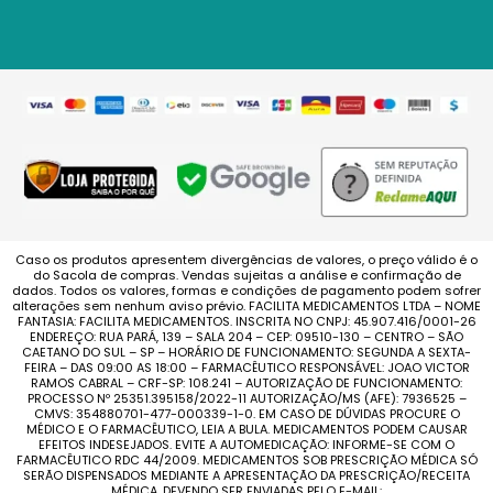
Caso os produtos apresentem divergências de valores, o preço válido é o
do Sacola de compras. Vendas sujeitas a análise e confirmação de
dados. Todos os valores, formas e condições de pagamento podem sofrer
alterações sem nenhum aviso prévio. FACILITA MEDICAMENTOS LTDA – NOME
FANTASIA: FACILITA MEDICAMENTOS. INSCRITA NO CNPJ: 45.907.416/0001-26
ENDEREÇO: RUA PARÁ, 139 – SALA 204 – CEP: 09510-130 – CENTRO – SÃO
CAETANO DO SUL – SP – HORÁRIO DE FUNCIONAMENTO: SEGUNDA A SEXTA-
FEIRA – DAS 09:00 AS 18:00 – FARMACÊUTICO RESPONSÁVEL: JOAO VICTOR
RAMOS CABRAL – CRF-SP: 108.241 – AUTORIZAÇÃO DE FUNCIONAMENTO:
PROCESSO Nº 25351.395158/2022-11 AUTORIZAÇÃO/MS (AFE): 7936525 –
CMVS: 354880701-477-000339-1-0. EM CASO DE DÚVIDAS PROCURE O
MÉDICO E O FARMACÊUTICO, LEIA A BULA. MEDICAMENTOS PODEM CAUSAR
EFEITOS INDESEJADOS. EVITE A AUTOMEDICAÇÃO: INFORME-SE COM O
FARMACÊUTICO RDC 44/2009. MEDICAMENTOS SOB PRESCRIÇÃO MÉDICA SÓ
SERÃO DISPENSADOS MEDIANTE A APRESENTAÇÃO DA PRESCRIÇÃO/RECEITA
MÉDICA. DEVENDO SER ENVIADAS PELO E-MAIL: