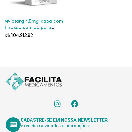
Mylotarg 4,5mg, caixa com
1 frasco com pó para
solução de uso
R$
104.912,92
intravenoso
CADASTRE-SE EM NOSSA NEWSLETTER
e receba novidades e promoções