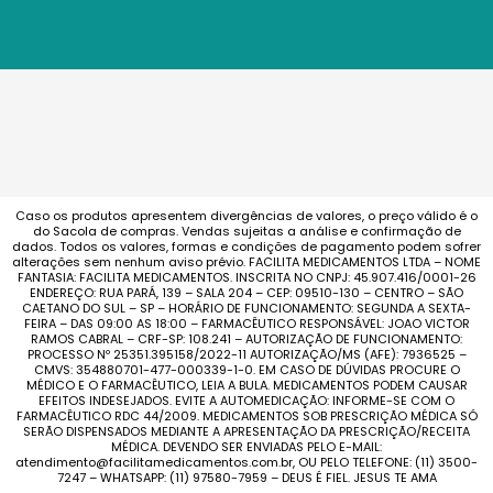
Caso os produtos apresentem divergências de valores, o preço válido é o
do Sacola de compras. Vendas sujeitas a análise e confirmação de
dados. Todos os valores, formas e condições de pagamento podem sofrer
alterações sem nenhum aviso prévio. FACILITA MEDICAMENTOS LTDA – NOME
FANTASIA: FACILITA MEDICAMENTOS. INSCRITA NO CNPJ: 45.907.416/0001-26
ENDEREÇO: RUA PARÁ, 139 – SALA 204 – CEP: 09510-130 – CENTRO – SÃO
CAETANO DO SUL – SP – HORÁRIO DE FUNCIONAMENTO: SEGUNDA A SEXTA-
FEIRA – DAS 09:00 AS 18:00 – FARMACÊUTICO RESPONSÁVEL: JOAO VICTOR
RAMOS CABRAL – CRF-SP: 108.241 – AUTORIZAÇÃO DE FUNCIONAMENTO:
PROCESSO Nº 25351.395158/2022-11 AUTORIZAÇÃO/MS (AFE): 7936525 –
CMVS: 354880701-477-000339-1-0. EM CASO DE DÚVIDAS PROCURE O
MÉDICO E O FARMACÊUTICO, LEIA A BULA. MEDICAMENTOS PODEM CAUSAR
EFEITOS INDESEJADOS. EVITE A AUTOMEDICAÇÃO: INFORME-SE COM O
FARMACÊUTICO RDC 44/2009. MEDICAMENTOS SOB PRESCRIÇÃO MÉDICA SÓ
SERÃO DISPENSADOS MEDIANTE A APRESENTAÇÃO DA PRESCRIÇÃO/RECEITA
MÉDICA. DEVENDO SER ENVIADAS PELO E-MAIL:
atendimento@facilitamedicamentos.com.br, OU PELO TELEFONE: (11) 3500-
7247 – WHATSAPP: (11) 97580-7959 – DEUS É FIEL. JESUS TE AMA