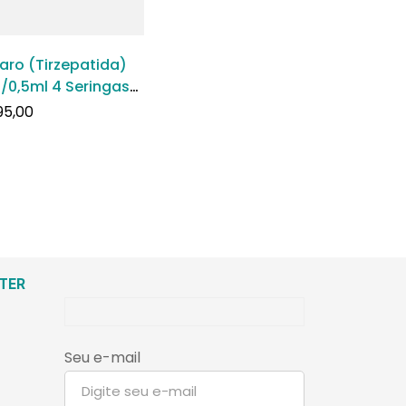
aro (Tirzepatida)
/0,5ml 4 Seringas
chidas
95,00
TER
Seu e-mail