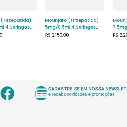
(Tirzepatida)
Mounjaro (Tirzepatida)
Mounj
l 4 Seringas
5mg/0,5ml 4 Seringas
7,5mg
das
Preenchidas
Preen
0
R$
2.150,00
R$
2.2
CADASTRE-SE EM NOSSA NEWSLET
e receba novidades e promoções