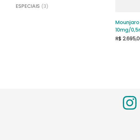
ESPECIAIS
(3)
Mounjaro 
10mg/0,5m
Preenchi
R$
2.695,0