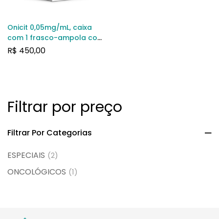
Onicit 0,05mg/mL, caixa
com 1 frasco-ampola com
5mL de solução de uso
R$
450,00
intravenoso
Filtrar por preço
Filtrar Por Categorias
ESPECIAIS
(2)
ONCOLÓGICOS
(1)