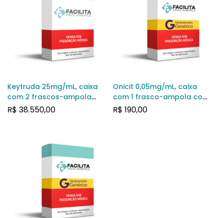
Keytruda 25mg/mL, caixa
Onicit 0,05mg/mL, caixa
com 2 frascos-ampola
com 1 frasco-ampola com
com 4mL de solução de
1,5mL de solução de uso
R$
38.550,00
R$
190,00
uso intravenoso
intravenoso