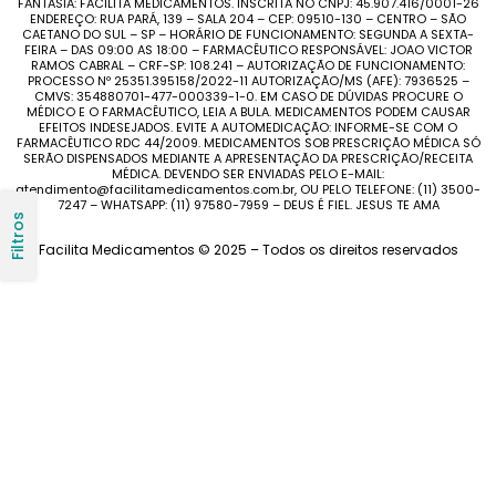
FANTASIA: FACILITA MEDICAMENTOS. INSCRITA NO CNPJ: 45.907.416/0001-26
ENDEREÇO: RUA PARÁ, 139 – SALA 204 – CEP: 09510-130 – CENTRO – SÃO
CAETANO DO SUL – SP – HORÁRIO DE FUNCIONAMENTO: SEGUNDA A SEXTA-
FEIRA – DAS 09:00 AS 18:00 – FARMACÊUTICO RESPONSÁVEL: JOAO VICTOR
RAMOS CABRAL – CRF-SP: 108.241 – AUTORIZAÇÃO DE FUNCIONAMENTO:
PROCESSO Nº 25351.395158/2022-11 AUTORIZAÇÃO/MS (AFE): 7936525 –
CMVS: 354880701-477-000339-1-0. EM CASO DE DÚVIDAS PROCURE O
MÉDICO E O FARMACÊUTICO, LEIA A BULA. MEDICAMENTOS PODEM CAUSAR
EFEITOS INDESEJADOS. EVITE A AUTOMEDICAÇÃO: INFORME-SE COM O
FARMACÊUTICO RDC 44/2009. MEDICAMENTOS SOB PRESCRIÇÃO MÉDICA SÓ
SERÃO DISPENSADOS MEDIANTE A APRESENTAÇÃO DA PRESCRIÇÃO/RECEITA
MÉDICA. DEVENDO SER ENVIADAS PELO E-MAIL:
atendimento@facilitamedicamentos.com.br, OU PELO TELEFONE: (11) 3500-
7247 – WHATSAPP: (11) 97580-7959 – DEUS É FIEL. JESUS TE AMA
Filtros
Facilita Medicamentos © 2025 – Todos os direitos reservados