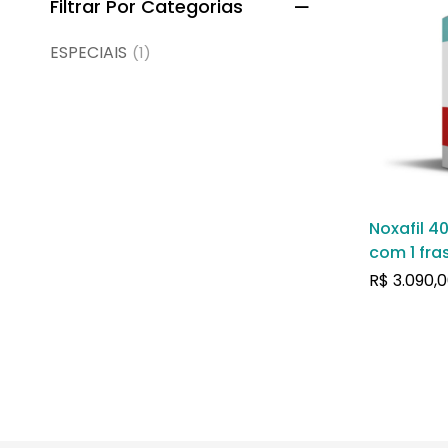
Filtrar Por Categorias
ESPECIAIS
(1)
Noxafil 4
com 1 fr
de suspe
R$
3.090,0
oral