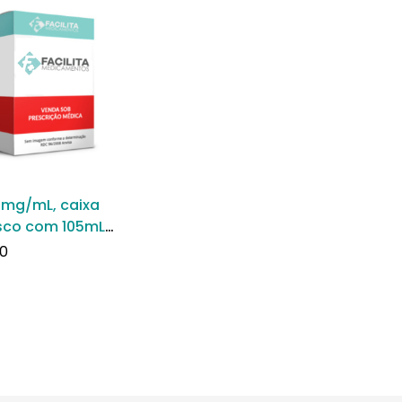
0mg/mL, caixa
asco com 105mL
nsão de uso
0