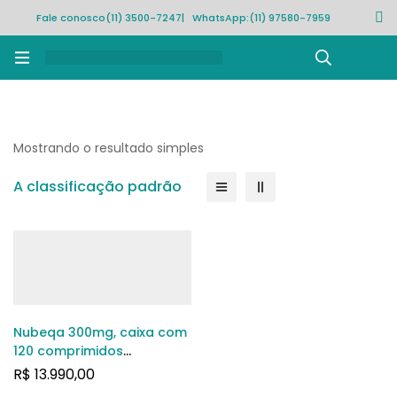
Fale conosco
(11) 3500-7247
| WhatsApp:
(11) 97580-7959
Rastrear pedido
Mostrando o resultado simples
A classificação padrão
Nubeqa 300mg, caixa com
120 comprimidos
revestidos
R$
13.990,00