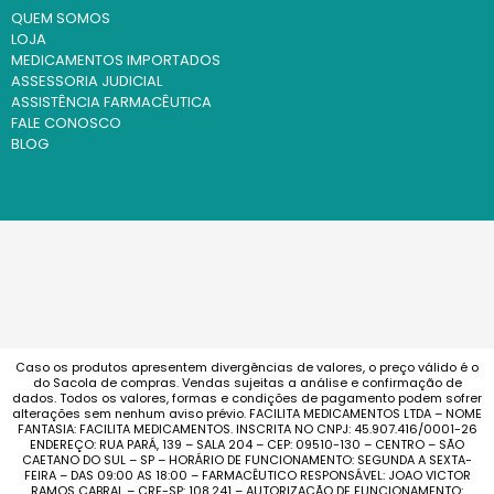
QUEM SOMOS
LOJA
MEDICAMENTOS IMPORTADOS
ASSESSORIA JUDICIAL
ASSISTÊNCIA FARMACÊUTICA
FALE CONOSCO
BLOG
Caso os produtos apresentem divergências de valores, o preço válido é o
do Sacola de compras. Vendas sujeitas a análise e confirmação de
dados. Todos os valores, formas e condições de pagamento podem sofrer
alterações sem nenhum aviso prévio. FACILITA MEDICAMENTOS LTDA – NOME
FANTASIA: FACILITA MEDICAMENTOS. INSCRITA NO CNPJ: 45.907.416/0001-26
ENDEREÇO: RUA PARÁ, 139 – SALA 204 – CEP: 09510-130 – CENTRO – SÃO
CAETANO DO SUL – SP – HORÁRIO DE FUNCIONAMENTO: SEGUNDA A SEXTA-
FEIRA – DAS 09:00 AS 18:00 – FARMACÊUTICO RESPONSÁVEL: JOAO VICTOR
RAMOS CABRAL – CRF-SP: 108.241 – AUTORIZAÇÃO DE FUNCIONAMENTO: