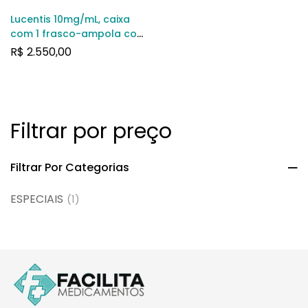
Lucentis 10mg/mL, caixa
com 1 frasco-ampola com
0,23mL de solução
R$
2.550,00
intraocular + 1 seringa + 1
agulha + 1 filtro para
injeção
Filtrar por preço
Filtrar Por Categorias
ESPECIAIS
(1)