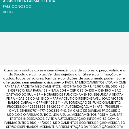
ASSISTÊNCIA FARMACÊUTICA
FALE CONOSCO
BLOG
Caso os produtos apresentem divergências de valores, o preço válido é o
do Sacola de compras. Vendas sujeitas a análise e confirmação de
dados. Todos os valores, formas e condições de pagamento podem sofrer
alterações sem nenhum aviso prévio. FACILITA MEDICAMENTOS LTDA – NOME
FANTASIA: FACILITA MEDICAMENTOS. INSCRITA NO CNPJ: 45.907.416/0001-26
ENDEREÇO: RUA PARÁ, 139 – SALA 204 – CEP: 09510-130 – CENTRO – SÃO
CAETANO DO SUL – SP – HORÁRIO DE FUNCIONAMENTO: SEGUNDA A SEXTA-
FEIRA – DAS 09:00 AS 18:00 – FARMACÊUTICO RESPONSÁVEL: JOAO VICTOR
RAMOS CABRAL – CRF-SP: 108.241 – AUTORIZAÇÃO DE FUNCIONAMENTO:
PROCESSO Nº 25351.395158/2022-11 AUTORIZAÇÃO/MS (AFE): 7936525 –
CMVS: 354880701-477-000339-1-0. EM CASO DE DÚVIDAS PROCURE O
MÉDICO E O FARMACÊUTICO, LEIA A BULA. MEDICAMENTOS PODEM CAUSAR
EFEITOS INDESEJADOS. EVITE A AUTOMEDICAÇÃO: INFORME-SE COM O
FARMACÊUTICO RDC 44/2009. MEDICAMENTOS SOB PRESCRIÇÃO MÉDICA SÓ
SERÃO DISPENSADOS MEDIANTE A APRESENTAÇÃO DA PRESCRIÇÃO/RECEITA