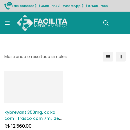
Fale conosco
(11) 3500-7247
| WhatsApp:
(11) 97580-7959
Rastrear pedido
Mostrando o resultado simples
Rybrevant 350mg, caixa
com 1 frasco com 7mL de
solução de uso
R$
12.560,00