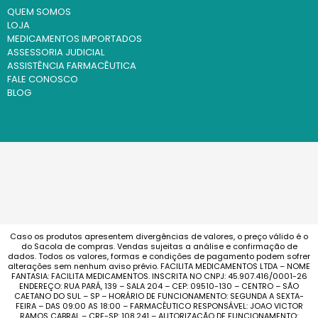
QUEM SOMOS
LOJA
MEDICAMENTOS IMPORTADOS
ASSESSORIA JUDICIAL
ASSISTÊNCIA FARMACÊUTICA
FALE CONOSCO
BLOG
Caso os produtos apresentem divergências de valores, o preço válido é o
do Sacola de compras. Vendas sujeitas a análise e confirmação de
dados. Todos os valores, formas e condições de pagamento podem sofrer
alterações sem nenhum aviso prévio. FACILITA MEDICAMENTOS LTDA – NOME
FANTASIA: FACILITA MEDICAMENTOS. INSCRITA NO CNPJ: 45.907.416/0001-26
ENDEREÇO: RUA PARÁ, 139 – SALA 204 – CEP: 09510-130 – CENTRO – SÃO
CAETANO DO SUL – SP – HORÁRIO DE FUNCIONAMENTO: SEGUNDA A SEXTA-
FEIRA – DAS 09:00 AS 18:00 – FARMACÊUTICO RESPONSÁVEL: JOAO VICTOR
RAMOS CABRAL – CRF-SP: 108.241 – AUTORIZAÇÃO DE FUNCIONAMENTO: