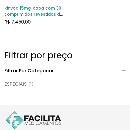
Rinvoq 15mg, caixa com 30
comprimidos revestidos de
liberação prolongada
R$
7.450,00
Filtrar por preço
Filtrar Por Categorias
ESPECIAIS
(1)