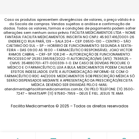
Caso os produtos apresentem divergências de valores, o preço válido é o
do Sacola de compras. Vendas sujeitas a análise e confirmação de
dados. Todos os valores, formas e condições de pagamento podem sofrer
alterações sem nenhum aviso prévio. FACILITA MEDICAMENTOS LTDA – NOME
FANTASIA: FACILITA MEDICAMENTOS. INSCRITA NO CNPJ: 45.907.416/0001-26
ENDEREÇO: RUA PARÁ, 139 – SALA 204 – CEP: 09510-130 – CENTRO – SÃO
CAETANO DO SUL – SP – HORÁRIO DE FUNCIONAMENTO: SEGUNDA A SEXTA-
FEIRA – DAS 09:00 AS 18:00 – FARMACÊUTICO RESPONSÁVEL: JOAO VICTOR
RAMOS CABRAL – CRF-SP: 108.241 – AUTORIZAÇÃO DE FUNCIONAMENTO:
PROCESSO Nº 25351.395158/2022-11 AUTORIZAÇÃO/MS (AFE): 7936525 –
CMVS: 354880701-477-000339-1-0. EM CASO DE DÚVIDAS PROCURE O
MÉDICO E O FARMACÊUTICO, LEIA A BULA. MEDICAMENTOS PODEM CAUSAR
EFEITOS INDESEJADOS. EVITE A AUTOMEDICAÇÃO: INFORME-SE COM O
FARMACÊUTICO RDC 44/2009. MEDICAMENTOS SOB PRESCRIÇÃO MÉDICA SÓ
SERÃO DISPENSADOS MEDIANTE A APRESENTAÇÃO DA PRESCRIÇÃO/RECEITA
MÉDICA. DEVENDO SER ENVIADAS PELO E-MAIL:
atendimento@facilitamedicamentos.com.br, OU PELO TELEFONE: (11) 3500-
7247 – WHATSAPP: (11) 97580-7959 – DEUS É FIEL. JESUS TE AMA
Facilita Medicamentos © 2025 – Todos os direitos reservados