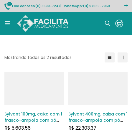
Fale conosco
(11) 3500-7247
| WhatsApp:
(11) 97580-7959
Rastrear pedido
Mostrando todos os 2 resultados
Sylvant 100mg, caixa com 1
Sylvant 400mg, caixa com 1
frasco-ampola com pó
frasco-ampola com pó
para solução de uso
para solução de uso
R$
5.603,56
R$
22.303,37