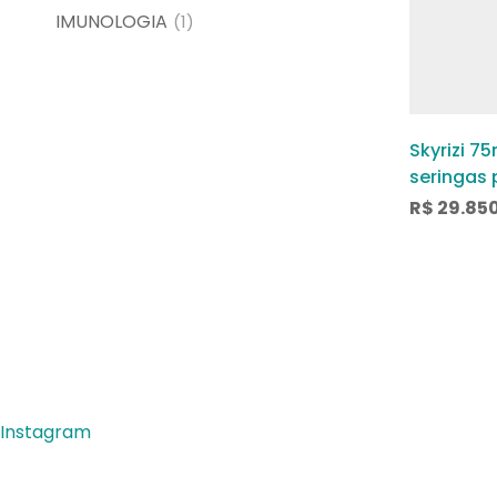
IMUNOLOGIA
(1)
Skyrizi 7
seringas 
com 0,83
R$
29.85
de uso s
envelope
umedecid
Instagram