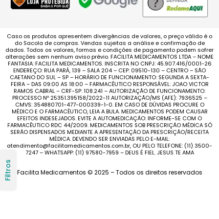
Caso os produtos apresentem divergências de valores, o preço válido é o
do Sacola de compras. Vendas sujeitas a análise e confirmação de
dados. Todos os valores, formas e condições de pagamento podem sofrer
alterações sem nenhum aviso prévio. FACILITA MEDICAMENTOS LTDA – NOME
FANTASIA: FACILITA MEDICAMENTOS. INSCRITA NO CNPJ: 45.907.416/0001-26
ENDEREÇO: RUA PARÁ, 139 – SALA 204 – CEP: 09510-130 – CENTRO – SÃO
CAETANO DO SUL – SP – HORÁRIO DE FUNCIONAMENTO: SEGUNDA A SEXTA-
FEIRA – DAS 09:00 AS 18:00 – FARMACÊUTICO RESPONSÁVEL: JOAO VICTOR
RAMOS CABRAL – CRF-SP: 108.241 – AUTORIZAÇÃO DE FUNCIONAMENTO:
PROCESSO Nº 25351.395158/2022-11 AUTORIZAÇÃO/MS (AFE): 7936525 –
CMVS: 354880701-477-000339-1-0. EM CASO DE DÚVIDAS PROCURE O
MÉDICO E O FARMACÊUTICO, LEIA A BULA. MEDICAMENTOS PODEM CAUSAR
EFEITOS INDESEJADOS. EVITE A AUTOMEDICAÇÃO: INFORME-SE COM O
FARMACÊUTICO RDC 44/2009. MEDICAMENTOS SOB PRESCRIÇÃO MÉDICA SÓ
SERÃO DISPENSADOS MEDIANTE A APRESENTAÇÃO DA PRESCRIÇÃO/RECEITA
MÉDICA. DEVENDO SER ENVIADAS PELO E-MAIL:
atendimento@facilitamedicamentos.com.br, OU PELO TELEFONE: (11) 3500-
7247 – WHATSAPP: (11) 97580-7959 – DEUS É FIEL. JESUS TE AMA
Filtros
Facilita Medicamentos © 2025 – Todos os direitos reservados