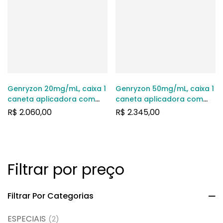
Genryzon 20mg/mL, caixa 1
Genryzon 50mg/mL, caixa 1
caneta aplicadora com
caneta aplicadora com
1,2mL de solução de uso
1,2mL de solução de uso
R$
2.060,00
R$
2.345,00
subcutâneo
subcutâneo
Filtrar por preço
Filtrar Por Categorias
ESPECIAIS
(2)