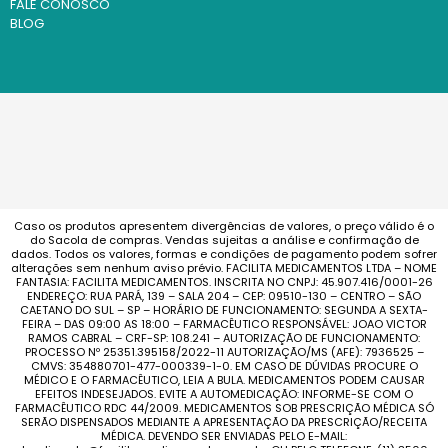
FALE CONOSCO
BLOG
Caso os produtos apresentem divergências de valores, o preço válido é o
do Sacola de compras. Vendas sujeitas a análise e confirmação de
dados. Todos os valores, formas e condições de pagamento podem sofrer
alterações sem nenhum aviso prévio. FACILITA MEDICAMENTOS LTDA – NOME
FANTASIA: FACILITA MEDICAMENTOS. INSCRITA NO CNPJ: 45.907.416/0001-26
ENDEREÇO: RUA PARÁ, 139 – SALA 204 – CEP: 09510-130 – CENTRO – SÃO
CAETANO DO SUL – SP – HORÁRIO DE FUNCIONAMENTO: SEGUNDA A SEXTA-
FEIRA – DAS 09:00 AS 18:00 – FARMACÊUTICO RESPONSÁVEL: JOAO VICTOR
RAMOS CABRAL – CRF-SP: 108.241 – AUTORIZAÇÃO DE FUNCIONAMENTO:
PROCESSO Nº 25351.395158/2022-11 AUTORIZAÇÃO/MS (AFE): 7936525 –
CMVS: 354880701-477-000339-1-0. EM CASO DE DÚVIDAS PROCURE O
MÉDICO E O FARMACÊUTICO, LEIA A BULA. MEDICAMENTOS PODEM CAUSAR
EFEITOS INDESEJADOS. EVITE A AUTOMEDICAÇÃO: INFORME-SE COM O
FARMACÊUTICO RDC 44/2009. MEDICAMENTOS SOB PRESCRIÇÃO MÉDICA SÓ
SERÃO DISPENSADOS MEDIANTE A APRESENTAÇÃO DA PRESCRIÇÃO/RECEITA
MÉDICA. DEVENDO SER ENVIADAS PELO E-MAIL: