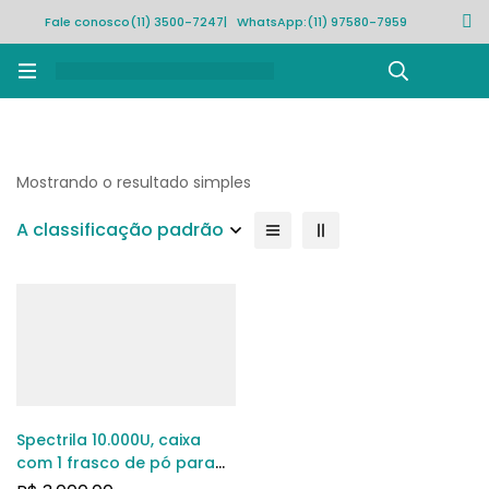
Fale conosco
(11) 3500-7247
| WhatsApp:
(11) 97580-7959
Rastrear pedido
Mostrando o resultado simples
A classificação padrão
Spectrila 10.000U, caixa
com 1 frasco de pó para
solução de uso