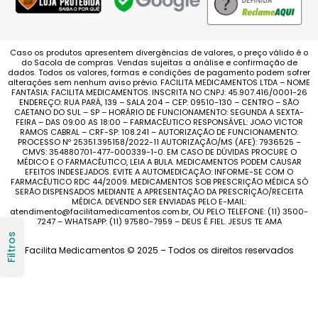
Caso os produtos apresentem divergências de valores, o preço válido é o
do Sacola de compras. Vendas sujeitas a análise e confirmação de
dados. Todos os valores, formas e condições de pagamento podem sofrer
alterações sem nenhum aviso prévio. FACILITA MEDICAMENTOS LTDA – NOME
FANTASIA: FACILITA MEDICAMENTOS. INSCRITA NO CNPJ: 45.907.416/0001-26
ENDEREÇO: RUA PARÁ, 139 – SALA 204 – CEP: 09510-130 – CENTRO – SÃO
CAETANO DO SUL – SP – HORÁRIO DE FUNCIONAMENTO: SEGUNDA A SEXTA-
FEIRA – DAS 09:00 AS 18:00 – FARMACÊUTICO RESPONSÁVEL: JOAO VICTOR
RAMOS CABRAL – CRF-SP: 108.241 – AUTORIZAÇÃO DE FUNCIONAMENTO:
PROCESSO Nº 25351.395158/2022-11 AUTORIZAÇÃO/MS (AFE): 7936525 –
CMVS: 354880701-477-000339-1-0. EM CASO DE DÚVIDAS PROCURE O
MÉDICO E O FARMACÊUTICO, LEIA A BULA. MEDICAMENTOS PODEM CAUSAR
EFEITOS INDESEJADOS. EVITE A AUTOMEDICAÇÃO: INFORME-SE COM O
FARMACÊUTICO RDC 44/2009. MEDICAMENTOS SOB PRESCRIÇÃO MÉDICA SÓ
SERÃO DISPENSADOS MEDIANTE A APRESENTAÇÃO DA PRESCRIÇÃO/RECEITA
MÉDICA. DEVENDO SER ENVIADAS PELO E-MAIL:
atendimento@facilitamedicamentos.com.br, OU PELO TELEFONE: (11) 3500-
7247 – WHATSAPP: (11) 97580-7959 – DEUS É FIEL. JESUS TE AMA
Filtros
Facilita Medicamentos © 2025 – Todos os direitos reservados