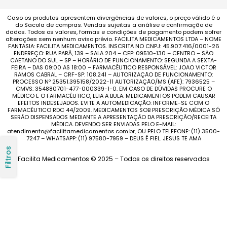
Caso os produtos apresentem divergências de valores, o preço válido é o
do Sacola de compras. Vendas sujeitas a análise e confirmação de
dados. Todos os valores, formas e condições de pagamento podem sofrer
alterações sem nenhum aviso prévio. FACILITA MEDICAMENTOS LTDA – NOME
FANTASIA: FACILITA MEDICAMENTOS. INSCRITA NO CNPJ: 45.907.416/0001-26
ENDEREÇO: RUA PARÁ, 139 – SALA 204 – CEP: 09510-130 – CENTRO – SÃO
CAETANO DO SUL – SP – HORÁRIO DE FUNCIONAMENTO: SEGUNDA A SEXTA-
FEIRA – DAS 09:00 AS 18:00 – FARMACÊUTICO RESPONSÁVEL: JOAO VICTOR
RAMOS CABRAL – CRF-SP: 108.241 – AUTORIZAÇÃO DE FUNCIONAMENTO:
PROCESSO Nº 25351.395158/2022-11 AUTORIZAÇÃO/MS (AFE): 7936525 –
CMVS: 354880701-477-000339-1-0. EM CASO DE DÚVIDAS PROCURE O
MÉDICO E O FARMACÊUTICO, LEIA A BULA. MEDICAMENTOS PODEM CAUSAR
EFEITOS INDESEJADOS. EVITE A AUTOMEDICAÇÃO: INFORME-SE COM O
FARMACÊUTICO RDC 44/2009. MEDICAMENTOS SOB PRESCRIÇÃO MÉDICA SÓ
SERÃO DISPENSADOS MEDIANTE A APRESENTAÇÃO DA PRESCRIÇÃO/RECEITA
MÉDICA. DEVENDO SER ENVIADAS PELO E-MAIL:
atendimento@facilitamedicamentos.com.br, OU PELO TELEFONE: (11) 3500-
7247 – WHATSAPP: (11) 97580-7959 – DEUS É FIEL. JESUS TE AMA
Filtros
Facilita Medicamentos © 2025 – Todos os direitos reservados