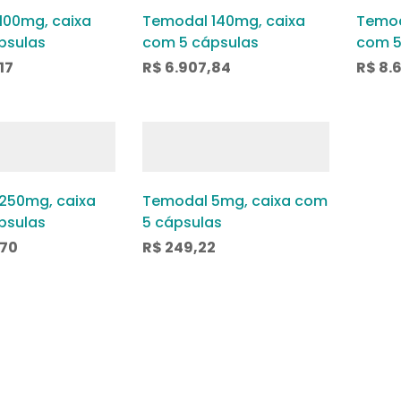
100mg, caixa
Temodal 140mg, caixa
Temod
psulas
com 5 cápsulas
com 5
17
R$
6.907,84
R$
8.
250mg, caixa
Temodal 5mg, caixa com
psulas
5 cápsulas
,70
R$
249,22