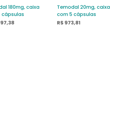
al 180mg, caixa
Temodal 20mg, caixa
 cápsulas
com 5 cápsulas
697,38
R$
973,81