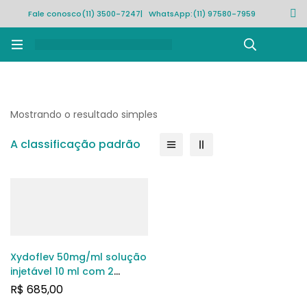
Fale conosco
(11) 3500-7247
| WhatsApp:
(11) 97580-7959
Rastrear pedido
Mostrando o resultado simples
A classificação padrão
Xydoflev 50mg/ml solução
injetável 10 ml com 2
ampolas
R$
685,00