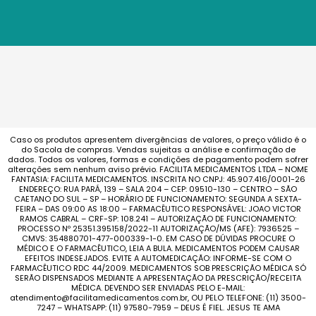
Caso os produtos apresentem divergências de valores, o preço válido é o
do Sacola de compras. Vendas sujeitas a análise e confirmação de
dados. Todos os valores, formas e condições de pagamento podem sofrer
alterações sem nenhum aviso prévio. FACILITA MEDICAMENTOS LTDA – NOME
FANTASIA: FACILITA MEDICAMENTOS. INSCRITA NO CNPJ: 45.907.416/0001-26
ENDEREÇO: RUA PARÁ, 139 – SALA 204 – CEP: 09510-130 – CENTRO – SÃO
CAETANO DO SUL – SP – HORÁRIO DE FUNCIONAMENTO: SEGUNDA A SEXTA-
FEIRA – DAS 09:00 AS 18:00 – FARMACÊUTICO RESPONSÁVEL: JOAO VICTOR
RAMOS CABRAL – CRF-SP: 108.241 – AUTORIZAÇÃO DE FUNCIONAMENTO:
PROCESSO Nº 25351.395158/2022-11 AUTORIZAÇÃO/MS (AFE): 7936525 –
CMVS: 354880701-477-000339-1-0. EM CASO DE DÚVIDAS PROCURE O
MÉDICO E O FARMACÊUTICO, LEIA A BULA. MEDICAMENTOS PODEM CAUSAR
EFEITOS INDESEJADOS. EVITE A AUTOMEDICAÇÃO: INFORME-SE COM O
FARMACÊUTICO RDC 44/2009. MEDICAMENTOS SOB PRESCRIÇÃO MÉDICA SÓ
SERÃO DISPENSADOS MEDIANTE A APRESENTAÇÃO DA PRESCRIÇÃO/RECEITA
MÉDICA. DEVENDO SER ENVIADAS PELO E-MAIL:
atendimento@facilitamedicamentos.com.br, OU PELO TELEFONE: (11) 3500-
7247 – WHATSAPP: (11) 97580-7959 – DEUS É FIEL. JESUS TE AMA