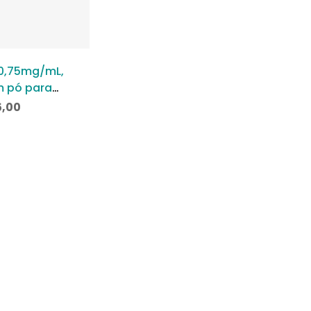
 0,75mg/mL,
m pó para
e uso oral
5,00