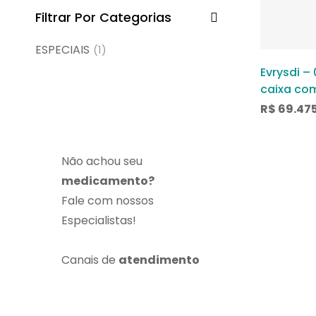
Filtrar Por Categorias
ESPECIAIS
(1)
Evrysdi –
caixa co
solução d
R$
69.47
Não achou seu
medicamento?
Fale com nossos
Especialistas!
Canais de
atendimento