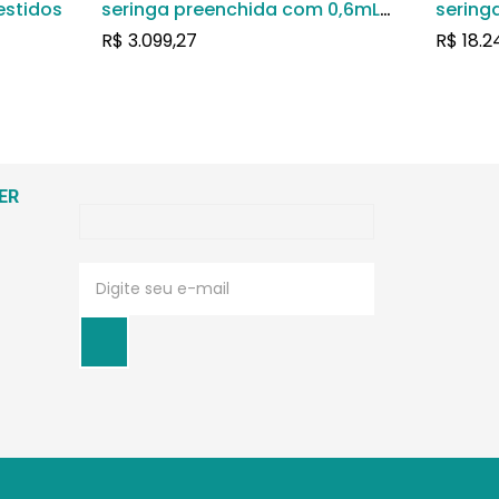
estidos
seringa preenchida com 0,6mL
sering
de solução de uso subcutâneo
soluçã
R$
3.099,27
R$
18.2
ER