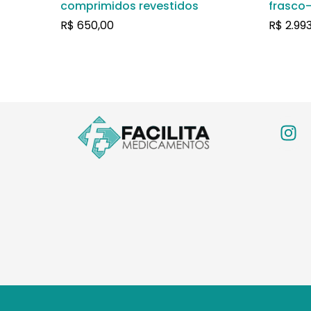
comprimidos revestidos
frasco
solução
R$
650,00
R$
2.99