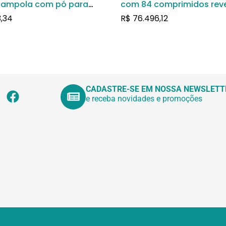
-ampola com pó para
com 84 comprimidos rev
 de uso intramuscular
3,34
R$
76.496,12
CADASTRE-SE EM NOSSA NEWSLETT
e receba novidades e promoções