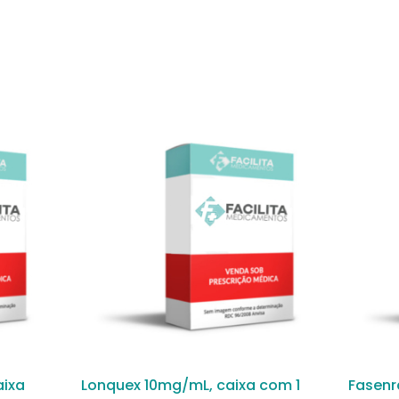
aixa
Lonquex 10mg/mL, caixa com 1
Fasenr