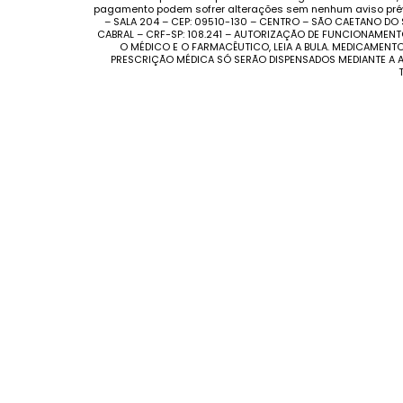
pagamento podem sofrer alterações sem nenhum aviso prévi
– SALA 204 – CEP: 09510-130 – CENTRO – SÃO CAETANO DO
CABRAL – CRF-SP: 108.241 – AUTORIZAÇÃO DE FUNCIONAMENT
O MÉDICO E O FARMACÊUTICO, LEIA A BULA. MEDICAMEN
PRESCRIÇÃO MÉDICA SÓ SERÃO DISPENSADOS MEDIANTE A A