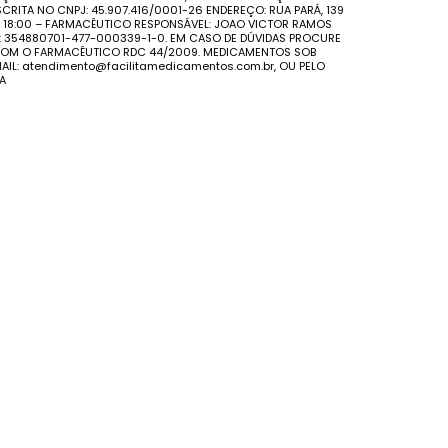
CRITA NO CNPJ: 45.907.416/0001-26 ENDEREÇO: RUA PARÁ, 139
AS 18:00 – FARMACÊUTICO RESPONSÁVEL: JOAO VICTOR RAMOS
S: 354880701-477-000339-1-0. EM CASO DE DÚVIDAS PROCURE
E COM O FARMACÊUTICO RDC 44/2009. MEDICAMENTOS SOB
IL: atendimento@facilitamedicamentos.com.br, OU PELO
A