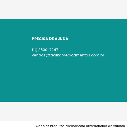
PRECISA DE AJUDA
(11) 3500-7247
vendas@facilitamedicamentos.com.br
Caso os produtos apresentem divergências de valores, 