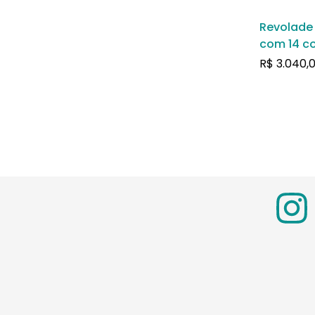
Revolade
com 14 c
revestido
R$
3.040,