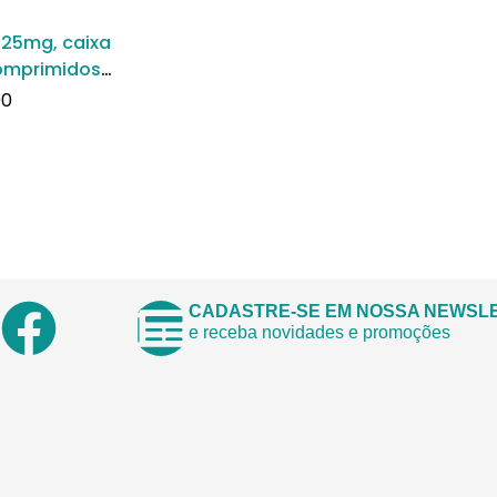
 25mg, caixa
omprimidos
s
00
CADASTRE-SE EM NOSSA NEWSL
e receba novidades e promoções