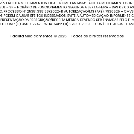
o. FACILITA MEDICAMENTOS LTDA – NOME FANTASIA: FACILITA MEDICAMENTOS. INS
 SUL – SP – HORÁRIO DE FUNCIONAMENTO: SEGUNDA A SEXTA-FEIRA – DAS 09:00 
O: PROCESSO Nº 25351.395158/2022-11 AUTORIZAÇÃO/MS (AFE): 7936525 – CMV
TOS PODEM CAUSAR EFEITOS INDESEJADOS. EVITE A AUTOMEDICAÇÃO: INFORME-S
PRESENTAÇÃO DA PRESCRIÇÃO/RECEITA MÉDICA. DEVENDO SER ENVIADAS PELO E-MA
TELEFONE: (11) 3500-7247 – WHATSAPP: (11) 97580-7959 – DEUS É FIEL. JESUS TE AM
Facilita Medicamentos © 2025 – Todos os direitos reservados