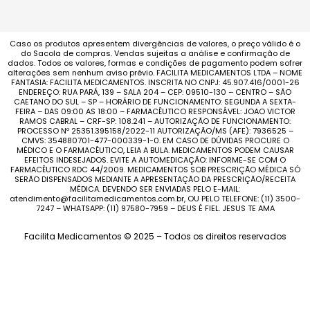
Caso os produtos apresentem divergências de valores, o preço válido é o
do Sacola de compras. Vendas sujeitas a análise e confirmação de
dados. Todos os valores, formas e condições de pagamento podem sofrer
alterações sem nenhum aviso prévio. FACILITA MEDICAMENTOS LTDA – NOME
FANTASIA: FACILITA MEDICAMENTOS. INSCRITA NO CNPJ: 45.907.416/0001-26
ENDEREÇO: RUA PARÁ, 139 – SALA 204 – CEP: 09510-130 – CENTRO – SÃO
CAETANO DO SUL – SP – HORÁRIO DE FUNCIONAMENTO: SEGUNDA A SEXTA-
FEIRA – DAS 09:00 AS 18:00 – FARMACÊUTICO RESPONSÁVEL: JOAO VICTOR
RAMOS CABRAL – CRF-SP: 108.241 – AUTORIZAÇÃO DE FUNCIONAMENTO:
PROCESSO Nº 25351.395158/2022-11 AUTORIZAÇÃO/MS (AFE): 7936525 –
CMVS: 354880701-477-000339-1-0. EM CASO DE DÚVIDAS PROCURE O
MÉDICO E O FARMACÊUTICO, LEIA A BULA. MEDICAMENTOS PODEM CAUSAR
EFEITOS INDESEJADOS. EVITE A AUTOMEDICAÇÃO: INFORME-SE COM O
FARMACÊUTICO RDC 44/2009. MEDICAMENTOS SOB PRESCRIÇÃO MÉDICA SÓ
SERÃO DISPENSADOS MEDIANTE A APRESENTAÇÃO DA PRESCRIÇÃO/RECEITA
MÉDICA. DEVENDO SER ENVIADAS PELO E-MAIL:
atendimento@facilitamedicamentos.com.br, OU PELO TELEFONE: (11) 3500-
7247 – WHATSAPP: (11) 97580-7959 – DEUS É FIEL. JESUS TE AMA
Facilita Medicamentos © 2025 – Todos os direitos reservados