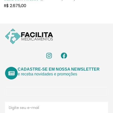
uso subcutâneo
ampola com pó para
R$
2.675,00
solução de uso
intravenoso (frasco com
capacidade de 10mL)
CADASTRE-SE EM NOSSA NEWSLETTER
e receba novidades e promoções