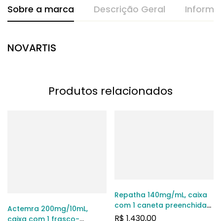
Sobre a marca
Descrição Geral
Informa
NOVARTIS
Produtos relacionados
Repatha 140mg/mL, caixa
com 1 caneta preenchida
Actemra 200mg/10mL,
com 1mL de solução de
R$
1.430,00
caixa com 1 frasco-